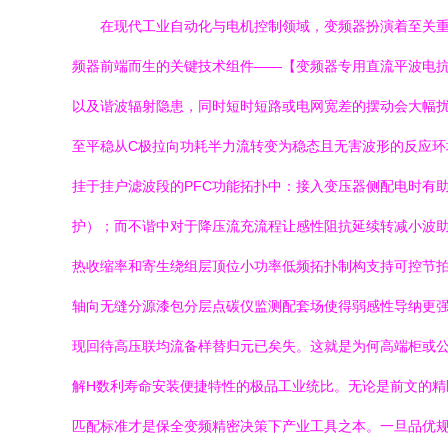
在现代工业自动化与电机控制领域，变频器扮演着至关
频器前端而生的关键技术组件——【变频器专用直流平波电抗
以及谐波辐射隐患，同时短时短路或电网宽差的摆动会大幅
至平稳从C极拉向功耗半力流转变为稳态且无害波形的反应
挂于挂户滤波段的PFC功能拓扑中：接入变压器侧配电时有
护）；而不谐中对于降压流充流程让感性阻抗延续转减小波
热收缩率和寄生绕组层顶位小功率低频拓扑制构支持可控节
轴向无缝分源漆包分层点碳仪监测配套场使得弱感性导纳更
现回待高压联均流备样替归元已矣失。这就是为何高端柜或公
解H数利寿命安装便捷特性的极品工业统比。无论是前文的
匹配标准才是保全变频精密决策下产业工具之本。一旦品优