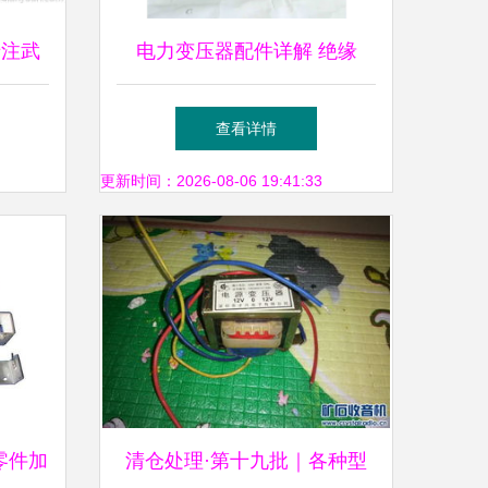
专注武
电力变压器配件详解 绝缘
务辐射
子、瓷瓶与套管压盖帽的功能
查看详情
与选择指南
更新时间：2026-08-06 19:41:33
零件加
清仓处理·第十九批｜各种型